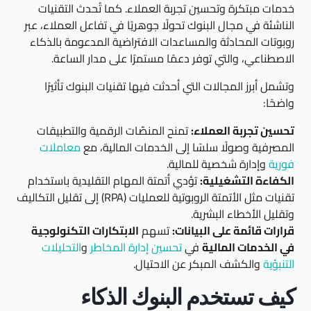
خدمات مبتكرة وتحسين تجربة العملاء. كما تُحدث التقنيات
الناشئة في مجال البنوك تحولًا جوهريًا في تفاعل العملاء، عبر
روبوتات المحادثة والمساعدات الافتراضية المدعومة بالذكاء
الاصطناعي، والتي توفر دعمًا مستمرًا على مدار الساعة.
وتشمل أبرز المجالات التي أحدثت فيها تقنيات البنوك تأثيرًا
واضحًا:
تحسين تجربة العملاء:
تمنح المنصّات الرقمية والتطبيقات
المصرفية وصولًا سلسًا إلى الخدمات المالية، مع
معاملات
فورية
وإدارة شخصية للمالية.
الكفاءة التشغيلية:
تؤدي أتمتة المهام التقليدية باستخدام
تقنيات مثل الأتمتة الروبوتية للعمليات (RPA) إلى تقليل التكاليف
وتقليل الأخطاء البشرية.
قرارات قائمة على البيانات:
تسهم
الابتكارات التكنولوجية
في الخدمات المالية
في
تحسين إدارة المخاطر
و
التحليلات
التنبؤية
والكشف المبكر عن الاحتيال.
كيف تستخدم البنوك الذكاء