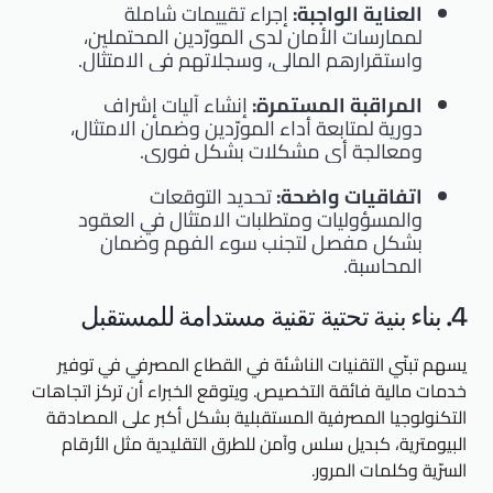
العناية الواجبة:
إجراء تقييمات شاملة
لممارسات الأمان لدى المورّدين المحتملين،
واستقرارهم المالي، وسجلاتهم في الامتثال.
المراقبة المستمرة:
إنشاء آليات إشراف
دورية لمتابعة أداء المورّدين وضمان الامتثال،
ومعالجة أي مشكلات بشكل فوري.
اتفاقيات واضحة:
تحديد التوقعات
والمسؤوليات ومتطلبات الامتثال في العقود
بشكل مفصل لتجنب سوء الفهم وضمان
المحاسبة.
4. بناء بنية تحتية تقنية مستدامة للمستقبل
يسهم تبنّي التقنيات الناشئة في القطاع المصرفي في توفير
خدمات مالية فائقة التخصيص. ويتوقع الخبراء أن تركز اتجاهات
التكنولوجيا المصرفية المستقبلية بشكل أكبر على المصادقة
البيومترية، كبديل سلس وآمن للطرق التقليدية مثل الأرقام
السرّية وكلمات المرور.