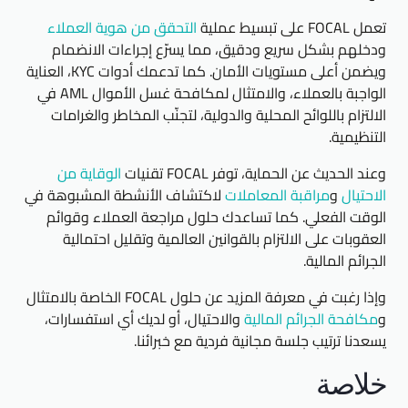
تعمل FOCAL على تبسيط عملية
التحقق من هوية العملاء
ودخلهم بشكل سريع ودقيق، مما يسرّع إجراءات الانضمام
ويضمن أعلى مستويات الأمان. كما تدعمك أدوات KYC، العناية
الواجبة بالعملاء، والامتثال لمكافحة غسل الأموال AML في
الالتزام باللوائح المحلية والدولية، لتجنّب المخاطر والغرامات
التنظيمية.
وعند الحديث عن الحماية، توفر FOCAL تقنيات
الوقاية من
الاحتيال
و
مراقبة المعاملات
لاكتشاف الأنشطة المشبوهة في
الوقت الفعلي. كما تساعدك حلول مراجعة العملاء وقوائم
العقوبات على الالتزام بالقوانين العالمية وتقليل احتمالية
الجرائم المالية.
وإذا رغبت في معرفة المزيد عن حلول FOCAL الخاصة بالامتثال
و
مكافحة الجرائم المالية
والاحتيال، أو لديك أي استفسارات،
يسعدنا ترتيب جلسة مجانية فردية مع خبرائنا.
خلاصة