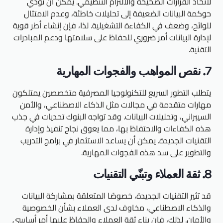
لاتخاذ القرارات الصحيحة والالتزام التنظيمي. يمكن أن تؤدي
حوكمة البيانات الضعيفة إلى تحليلات خاطئة، وعدم الامتثال
للوائح، وضعف في الكفاءة التشغيلية. لذا، فإن إنشاء أطر قوية
لإدارة البيانات أمر ضروري للحفاظ على سلامتها ودعم المبادرات
التقنية.
7. نقص المواهب والفجوات المهارية
يتطلب التطور السريع للتكنولوجيا المصرفية متخصصين يمتلكون
مهارات متقدمة في مجالات مثل الذكاء الاصطناعي، والأمن
السيبراني، وتحليلات البيانات. وقد تواجه البنوك تحديات في جذب
هذه الكفاءات والاحتفاظ بها، مما يعوق نجاح تنفيذ وإدارة
التقنيات الجديدة. يمكن أن يساعد الاستثمار في برامج التدريب
والتطوير على سد هذه الفجوات المهارية.
8. ثقة العملاء وتبنّي التقنيات
قد تثير التقنيات الجديدة، خصوصًا المتعلقة بمشاركة البيانات
والذكاء الاصطناعي، مخاوف لدى العملاء بشأن الخصوصية
والأمان. لذلك، فإن بناء ثقة العملاء والحفاظ عليها أمر أساسي