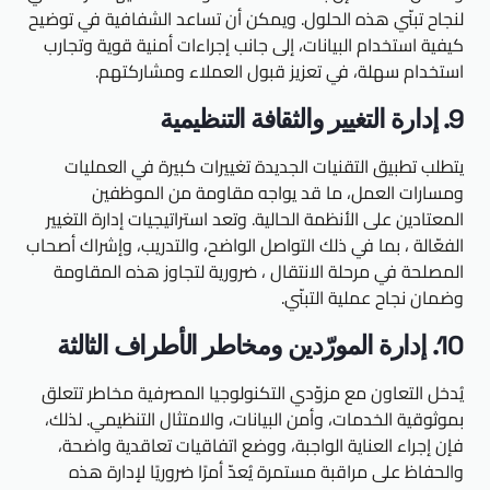
لنجاح تبنّي هذه الحلول. ويمكن أن تساعد الشفافية في توضيح
كيفية استخدام البيانات، إلى جانب إجراءات أمنية قوية وتجارب
استخدام سهلة، في تعزيز قبول العملاء ومشاركتهم.
9. إدارة التغيير والثقافة التنظيمية
يتطلب تطبيق التقنيات الجديدة تغييرات كبيرة في العمليات
ومسارات العمل، ما قد يواجه مقاومة من الموظفين
المعتادين على الأنظمة الحالية. وتعد استراتيجيات إدارة التغيير
الفعّالة ، بما في ذلك التواصل الواضح، والتدريب، وإشراك أصحاب
المصلحة في مرحلة الانتقال ، ضرورية لتجاوز هذه المقاومة
وضمان نجاح عملية التبنّي.
10. إدارة المورّدين ومخاطر الأطراف الثالثة
يُدخل التعاون مع مزوّدي التكنولوجيا المصرفية مخاطر تتعلق
بموثوقية الخدمات، وأمن البيانات، والامتثال التنظيمي. لذلك،
فإن إجراء العناية الواجبة، ووضع اتفاقيات تعاقدية واضحة،
والحفاظ على مراقبة مستمرة يُعدّ أمرًا ضروريًا لإدارة هذه