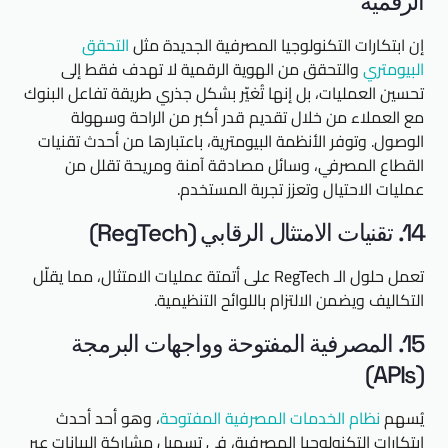
الرقمية
إن ابتكارات التكنولوجيا المصرفية الجديدة مثل
التحقق
البيومتري
والتحقق من الهوية الرقمية لا تهدف فقط إلى
تحسين العمليات، بل إنها تُغيّر بشكل جذري طريقة تفاعل البنوك
مع العملاء من خلال تقديم قدر أكبر من الراحة وسهولة
الوصول. وتوفر الأنظمة البيومترية، باعتبارها من أحدث تقنيات
القطاع المصرفي، وسائل مصادقة آمنة ومريحة تقلل من
عمليات الاحتيال وتعزز تجربة المستخدم.
14. تقنيات الامتثال الرقابي (RegTech)
تعمل حلول الـ RegTech على أتمتة عمليات الامتثال، مما يقلّل
التكاليف ويضمن الالتزام باللوائح التنظيمية.
15. المصرفية المفتوحة وواجهات البرمجة
(APIs)
يُسهم
نظام الخدمات المصرفية المفتوحة
، وهو أحد أحدث
ابتكارات التكنولوجيا المصرفية، في تسهيل مشاركة البيانات عبر