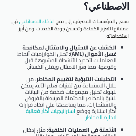
الاصطناعي؟
تسعى المؤسسات المصرفية إلى دمج
الذكاء الاصطناعي
في
عملياتها لتعزيز الكفاءة وتحسين جودة الخدمات. ومن أبرز
استخداماته:
الكشف عن الاحتيال والامتثال لمكافحة
غسل الأموال (AML):
تحلل الخوارزميات أنماط
المعاملات لتحديد الأنشطة المشبوهة قبل
وقوعها، مما يعزّز الامتثال ويقلل الخسائر.
التحليلات التنبؤية لتقييم المخاطر
: من
خلال الاستفادة من تقنيات تعلم الآلة، يمكن
للبنوك تحليل مجموعات ضخمة من البيانات
للتنبؤ بالمخاطر المحتملة المرتبطة بالقروض
والاستثمارات، مما يساعدها على اتخاذ قرارات
أكثر استنارة ووضع
استراتيجيات أكثر فعالية
لإدارة المخاطر
.
الأتمتة في العمليات الخلفية:
مثل إدخال