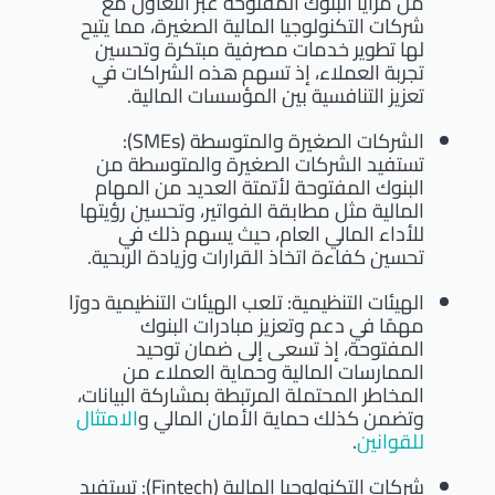
من مزايا البنوك المفتوحة عبر التعاون مع
شركات التكنولوجيا المالية الصغيرة، مما يتيح
لها تطوير خدمات مصرفية مبتكرة وتحسين
تجربة العملاء، إذ تسهم هذه الشراكات في
تعزيز التنافسية بين المؤسسات المالية.
الشركات الصغيرة والمتوسطة (SMEs):
تستفيد الشركات الصغيرة والمتوسطة من
البنوك المفتوحة لأتمتة العديد من المهام
المالية مثل مطابقة الفواتير، وتحسين رؤيتها
للأداء المالي العام، حيث يسهم ذلك في
تحسين كفاءة اتخاذ القرارات وزيادة الربحية.
الهيئات التنظيمية: تلعب الهيئات التنظيمية دورًا
مهمًا في دعم وتعزيز مبادرات البنوك
المفتوحة، إذ تسعى إلى ضمان توحيد
الممارسات المالية وحماية العملاء من
المخاطر المحتملة المرتبطة بمشاركة البيانات،
وتضمن كذلك حماية الأمان المالي و
الامتثال
للقوانين
.
شركات التكنولوجيا المالية (Fintech): تستفيد