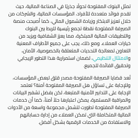
تمثل البنوك المفتوحة تحولًا جذريًا في الصناعة المالية، حيث
تقدم فوائد متعددة للأفراد، المؤسسات المالية، والشركات من
خلال تعزيز الابتكار وزيادة الشمول المالي، كما أصبحت منصة
الصيرفة المفتوحة نقطة تجمع رئيسية للربط بين البنوك
والتطبيقات المالية المبتكرة، مما يعزز الشفافية ويزيد من
خيارات العملاء. ومع ذلك، يجب على جميع الأطراف المعنية
التعاون لمعالجة التحديات المتعلقة بالخصوصية، الأمان،
و
الامتثال التنظيمي
، لضمان استمرارية هذا التطور الإيجابي
وتحقيق الفائدة للجميع.
تُعد قضايا الصيرفة المفتوحة مصدر قلق لبعض المؤسسات،
وللإجابة على تساؤل هل الصيرفة المفتوحة آمنة؟ تعتمد
الإجابة على التدابير الأمنية المتبعة، لكن بفضل تشفير البيانات
والمراقبة المستمرة، يمكن اعتبارها حلاً آمناً، كما أن خدمات
الصيرفة المفتوحة تطورت لتشمل مجموعة واسعة من الأدوات
المالية المتكاملة التي تمكن العملاء من إدارة حساباتهم
والاستفادة من الخدمات الرقمية بشكل أفضل.