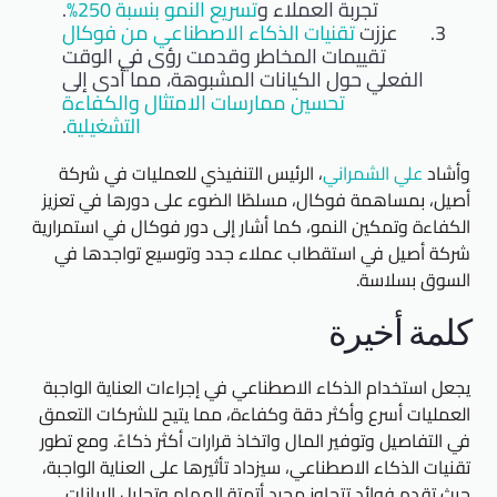
تجربة العملاء و
تسريع النمو بنسبة 250%
.
عززت
تقنيات الذكاء الاصطناعي من فوكال
تقييمات المخاطر وقدمت رؤى في الوقت
الفعلي حول الكيانات المشبوهة، مما أدى إلى
تحسين ممارسات الامتثال والكفاءة
التشغيلية
.
وأشاد
علي الشمراني
، الرئيس التنفيذي للعمليات في شركة
أصيل، بمساهمة فوكال، مسلطًا الضوء على دورها في تعزيز
الكفاءة وتمكين النمو، كما أشار إلى دور فوكال في استمرارية
شركة أصيل في استقطاب عملاء جدد وتوسيع تواجدها في
السوق بسلاسة.
كلمة أخيرة
يجعل استخدام الذكاء الاصطناعي في إجراءات العناية الواجبة
العمليات أسرع وأكثر دقة وكفاءة، مما يتيح للشركات التعمق
في التفاصيل وتوفير المال واتخاذ قرارات أكثر ذكاءً. ومع تطور
تقنيات الذكاء الاصطناعي، سيزداد تأثيرها على العناية الواجبة،
حيث تقدم فوائد تتجاوز مجرد أتمتة المهام وتحليل البيانات