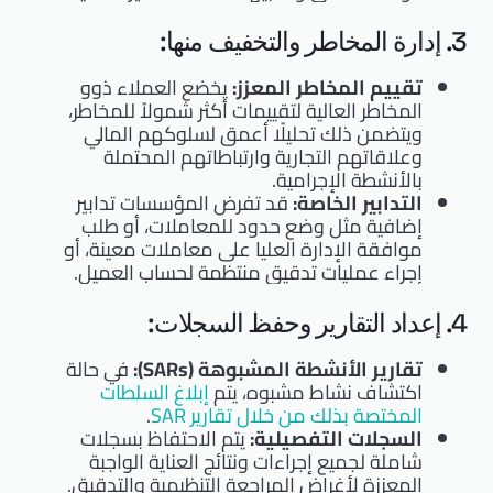
3. إدارة المخاطر والتخفيف منها:
تقييم المخاطر المعزز:
يخضع العملاء ذوو
المخاطر العالية لتقييمات أكثر شمولاً للمخاطر،
ويتضمن ذلك تحليلًا أعمق لسلوكهم المالي
وعلاقاتهم التجارية وارتباطاتهم المحتملة
بالأنشطة الإجرامية.
التدابير الخاصة:
قد تفرض المؤسسات تدابير
إضافية مثل وضع حدود للمعاملات، أو طلب
موافقة الإدارة العليا على معاملات معينة، أو
إجراء عمليات تدقيق منتظمة لحساب العميل.
4. إعداد التقارير وحفظ السجلات:
تقارير الأنشطة المشبوهة (SARs):
في حالة
اكتشاف نشاط مشبوه، يتم
إبلاغ السلطات
المختصة بذلك من خلال تقارير SAR
.
السجلات التفصيلية:
يتم الاحتفاظ بسجلات
شاملة لجميع إجراءات ونتائج العناية الواجبة
المعززة لأغراض المراجعة التنظيمية والتدقيق.