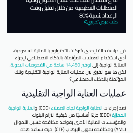
المتطلبات التنظيمية من خلال تقليل وقت
الإعداد بنسبة %80
طلب عرض تجريبي
في دراسة حالة لإحدى شركات التكنولوجيا المالية السعودية،
أدى استخدام العمليات المؤتمتة بالذكاء الاصطناعي لإجراء
العناية الواجبة إلى
توفير 14,450 ساعة من الفحوصات اليدوية
،
لكن ما هو الفرق بين عمليات العناية الواجبة التقليدية وتلك
المؤتمتة بالذكاء الاصطناعي؟
عمليات العناية الواجبة التقليدية
تعد إجراءات
العناية الواجبة تجاه العملاء
(CDD) و
العناية الواجبة
المعززة
(EDD) جزءًا أساسيًا من كيفية التزام البنوك
والمؤسسات المالية الأخرى بقواعد مكافحة غسيل الأموال
(AML) ومكافحة تمويل الإرهاب (CTF)، حيث تساعد هذه